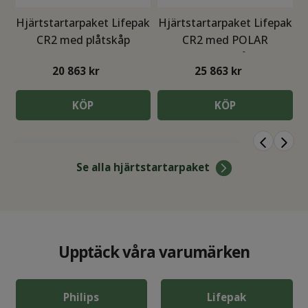
Hjärtstartarpaket Lifepak
Hjärtstartarpaket Lifepak
H
CR2 med plåtskåp
CR2 med POLAR
värmeskåp
20 863
kr
25 863
kr
KÖP
KÖP
Se alla hjärtstartarpaket
Upptäck våra varumärken
Philips
Lifepak