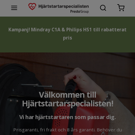
Hjärtstartare
Kampanj! Mindray C1A & Philips HS1 till rabatterat
pris
Tillbehör hjärtstartare
Varumärken hjärtstartare
Support
Lär dig mer
Välkommen till
Kontakta oss
Hjärtstartarspecialisten!
Vi har hjärtstartaren som passar dig.
Prisgaranti, fri frakt och 8 års garanti. Behöver du