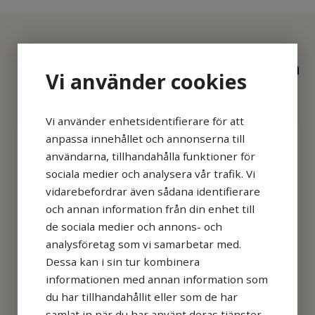
Hjärtstartare, viktigt att ha en hemma
Vi använder cookies
eller på kontoret
Vi använder enhetsidentifierare för att
anpassa innehållet och annonserna till
användarna, tillhandahålla funktioner för
sociala medier och analysera vår trafik. Vi
vidarebefordrar även sådana identifierare
och annan information från din enhet till
de sociala medier och annons- och
analysföretag som vi samarbetar med.
Dessa kan i sin tur kombinera
informationen med annan information som
du har tillhandahållit eller som de har
samlat in när du har använt deras tjänster.