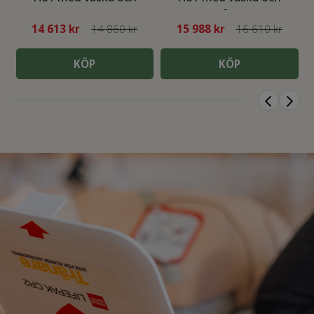
väggfä
plåtsk
14 613
kr
14 860 kr
15 988
kr
16 610 kr
KÖP
KÖP