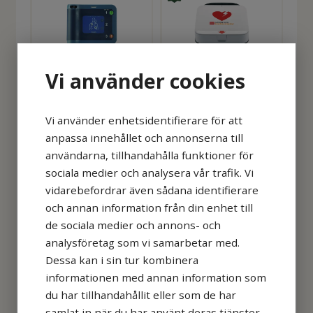
Vi använder cookies
Hjärtstartarpaket
Hjärtstartarpaket
Vi använder enhetsidentifierare för att
Philips FRx med
Lifepak CR2 med
anpassa innehållet och annonserna till
Rotaid utomhusskåp
Rotaid inomhusskåp
användarna, tillhandahålla funktioner för
23 988
kr
24 988
kr
(-20 C)
sociala medier och analysera vår trafik. Vi
vidarebefordrar även sådana identifierare
KÖP
KÖP
och annan information från din enhet till
de sociala medier och annons- och
analysföretag som vi samarbetar med.
Dessa kan i sin tur kombinera
informationen med annan information som
du har tillhandahållit eller som de har
samlat in när du har använt deras tjänster.