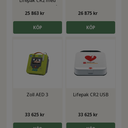
Lifepak CR2 med
Rotaid utomhusskåp
25 863
kr
26 875
kr
(-20 C)
KÖP
KÖP
Zoll AED 3
Lifepak CR2 USB
33 625
kr
33 625
kr