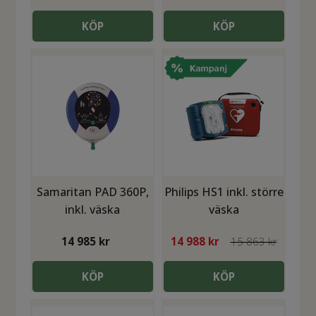
KÖP
KÖP
Samaritan PAD 360P,
Philips HS1 inkl. större
inkl. väska
väska
14 985
kr
14 988
kr
15 863 kr
KÖP
KÖP