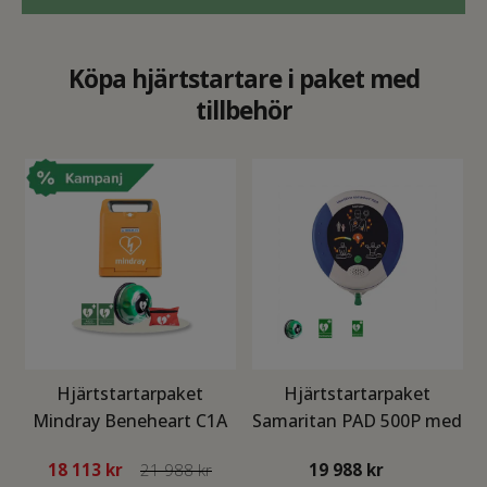
Köpa hjärtstartare i paket med
tillbehör
Hjärtstartarpaket
Hjärtstartarpaket
Mindray Beneheart C1A
Samaritan PAD 500P med
med Rotaid
väska och Rotaid
18 113
kr
21 988 kr
19 988
kr
inomhusskåp
inomhusskåp