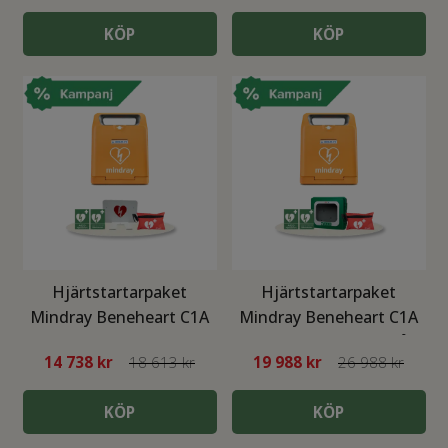
KÖP
KÖP
Hjärtstartarpaket
Hjärtstartarpaket
Mindray Beneheart C1A
Mindray Beneheart C1A
med väggfäste
med POLAR värmeskåp
14 738
kr
18 613 kr
19 988
kr
26 988 kr
KÖP
KÖP