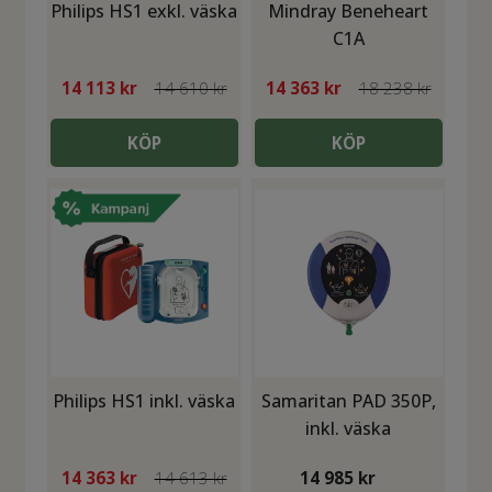
Philips HS1 exkl. väska
Mindray Beneheart
C1A
14 113
kr
14 610 kr
14 363
kr
18 238 kr
KÖP
KÖP
Philips HS1 inkl. väska
Samaritan PAD 350P,
inkl. väska
14 363
kr
14 613 kr
14 985
kr