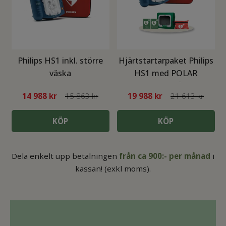
Philips HS1 inkl. större
Hjärtstartarpaket Philips
väska
HS1 med POLAR
värmeskåp
14 988
kr
15 863 kr
19 988
kr
21 613 kr
KÖP
KÖP
Dela enkelt upp betalningen
från ca
900:- per månad
i
kassan! (exkl moms).