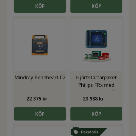
KÖP
KÖP
Mindray Beneheart C2
Hjärtstartarpaket
Philips FRx med
POLAR värmeskåp
22 375
kr
23 988
kr
KÖP
KÖP