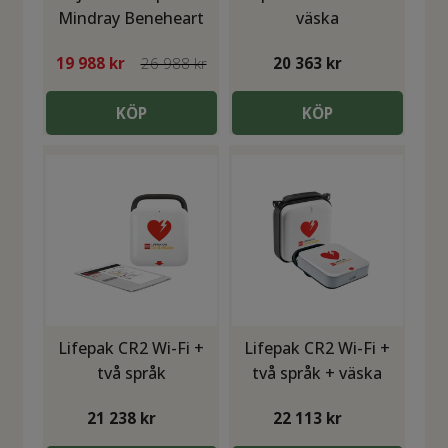
Mindray Beneheart
väska
C1A med POLAR
19 988
kr
26 988 kr
20 363
kr
värmeskåp
KÖP
KÖP
Lifepak CR2 Wi-Fi +
Lifepak CR2 Wi-Fi +
två språk
två språk + väska
21 238
kr
22 113
kr