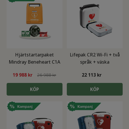
Hos oss ingår
alltid 8 års garanti
samt att du
beställer enkelt online med snabb leverans direkt
till dörren.
Köp din hjärtstartare idag och få personlig
rådgivning, support och en lösning som håller i
längden
Hjärtstartarpaket
Lifepak CR2 Wi-Fi + två
Mindray Beneheart C1A
språk + väska
med Rotaid
19 988
kr
26 988 kr
22 113
kr
KÖP
KÖP