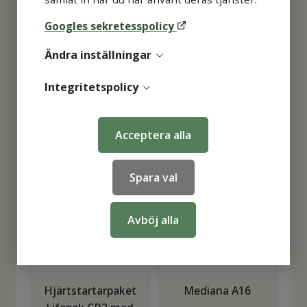
Googles sekretesspolicy
Zoll AED Plus
Hjärtstartarpaket
Ändra inställningar
Lifepak CR2 med
POLAR värmeskåp
Integritetspolicy
25 625
kr
25 863
kr
KÖP
KÖP
Acceptera alla
Spara val
Avböj alla
Hjärtstartarpaket
Mediana A16