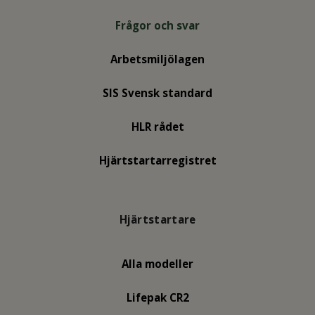
eller brännskador. Väskan bör placeras
direkt intill hjärtstartaren.
Frågor och svar
För att se mer av våra akut- och
Arbetsmiljölagen
förbandsväskor,
kontakta oss för förslag
SIS Svensk standard
HLR rådet
Hjärtstartarregistret
Hjärtstartare
Alla modeller
Lifepak CR2