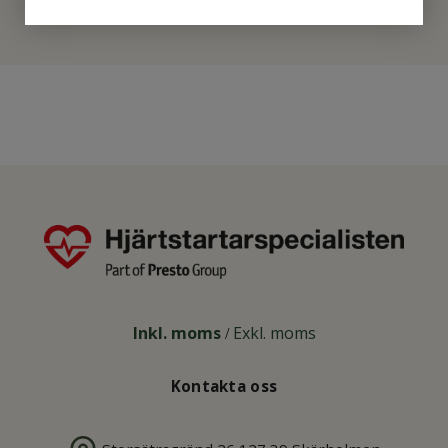
Vill du veta mer om
hjärtstartare
- börja här!
Dekal Hjärtstartare
Klisterdekal för Hjärtstartare med
standardiserad symbol. Särskilt lämplig
för placering på dörrar eller i fönster för
att påvisa att hjärtstartare finns i
lokalen/närheten. Mått: 9x7 cm
Supportavtal
I vårt supportavtal ingår utan extra
kostnad (värde 2 500:-/år) support via
mejl och telefon måndag-fredag 8-17
gällande installations- &
handhavandefrågor samt
reservdelsfrågor.
Inkl. moms
Exkl. moms
/
Bruksanvisning Lifepak CR2 och
Rotaid Plus
Kontakta oss
Komplettera Hjärtstartarpaketet med