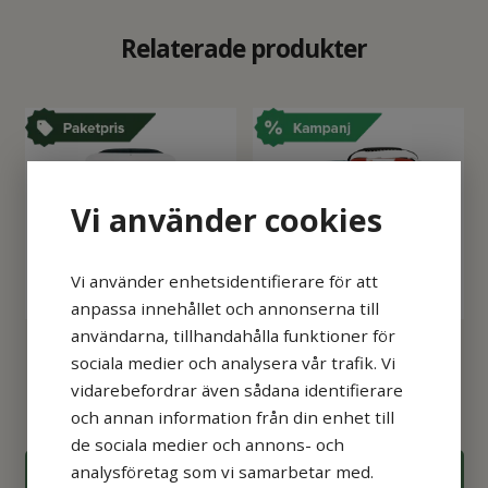
Detta ingår i Hjärtstartarpaketet
Relaterade produkter
Hjärtstartare Lifepak CR2 Wi-FI,
enkelspråkig
Inkl. ett par elektroder och ett batteri. 8
års produktgaranti. Kan anslutas till Wi-
Fi och varnar dig automatiskt via e-post
Vi använder cookies
om allt som skulle kunna påverka
hjärtstartarens beredskap. Barn &
vuxenläge med enkelt knapptryck,
Vi använder enhetsidentifierare för att
analys under pågående hjärt-
anpassa innehållet och annonserna till
lungräddning, IP 55-klassad, mm. Lätt
användarna, tillhandahålla funktioner för
Hjärtstartarpaket
Hjärtstartarpaket Philips
sociala medier och analysera vår trafik. Vi
för alla att använda, med tydlig
Lifepak CR2 med
HS1 med väska och
vidarebefordrar även sådana identifierare
röstvägledning och automatiska
väggfäste
väggfä
och annan information från din enhet till
19 863
kr
14 613
kr
14 860 kr
självtester.
de sociala medier och annons- och
First responder Kit
analysföretag som vi samarbetar med.
KÖP
KÖP
Innehåller pocketmask med ventil och