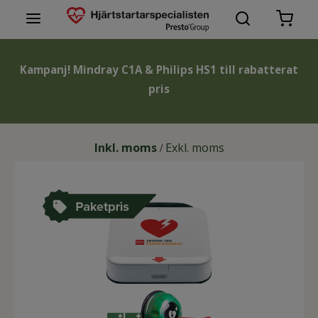
Hjärtstartare
Kampanj! Mindray C1A & Philips HS1 till rabatterat
Tillbehör hjärtstartare
pris
Varumärken hjärtstartare
Inkl. moms
Exkl. moms
/
Support
Lär dig mer
Kontakta oss