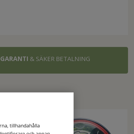
 GARANTI
& SÄKER BETALNING
na, tillhandahålla
identifierare och annan