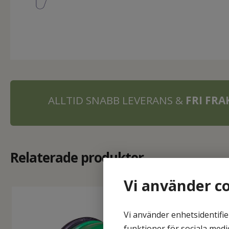
ALLTID SNABB LEVERANS &
FRI FR
Relaterade produkter
Vi använder c
Vi använder enhetsidentifie
funktioner för sociala medi