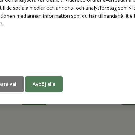
 till de sociala medier och annons- och analysföretag som v
tionen med annan information som du har tillhandahållit el
r.
Rotaid Solid Plus HEAT u
id Plus - Inom/utomhus med
(-20 C), grön
ara val
Avböj alla
larm, röd (IP
7 488
kr
688
kr
KÖ
KÖP