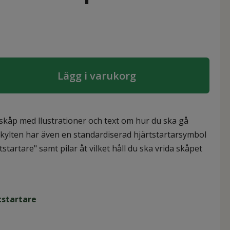
Lägg i varukorg
tarskåp med llustrationer och text om hur du ska gå
. Skylten har även en standardiserad hjärtstartarsymbol
startare" samt pilar åt vilket håll du ska vrida skåpet
rtstartare