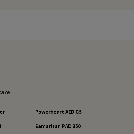
tare
er
Powerheart AED G5
2
Samaritan PAD 350