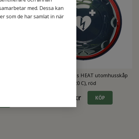
i samarbetar med. Dessa kan
ler som de har samlat in när
Rotaid Solid Plus HEAT utomhusskåp
tomhusskåp
(-20 C), röd
7 488
kr
KÖP
P