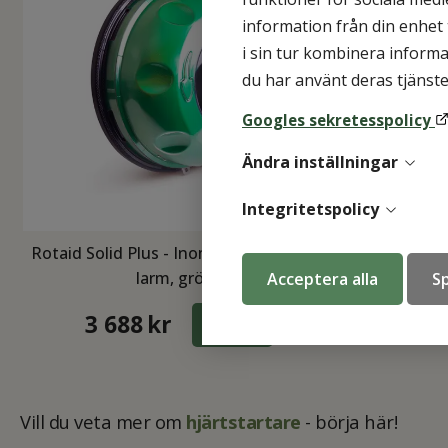
information från din enhet
i sin tur kombinera informa
du har använt deras tjänste
Googles sekretesspolicy
Ändra inställningar
Integritetspolicy
Rotaid Solid Plus - Inom/utomhus med
Rotaid Sol
larm, grön (
Acceptera alla
Sp
3 688
kr
3 
KÖP
Vill du veta mer om
hjärtstartare
- börja här!