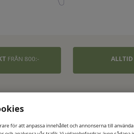
AKT
FRÅN 800:-
ALLTID
ookies
rare för att anpassa innehållet och annonserna till användar
er och analysera vår trafik. Vi vidarebefordrar även sådana 