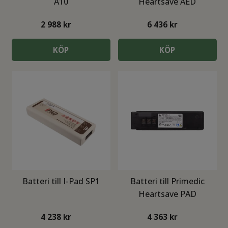
A10
Heartsave AED
2 988
kr
6 436
kr
KÖP
KÖP
Batteri till I-Pad SP1
Batteri till Primedic
Heartsave PAD
4 238
kr
4 363
kr