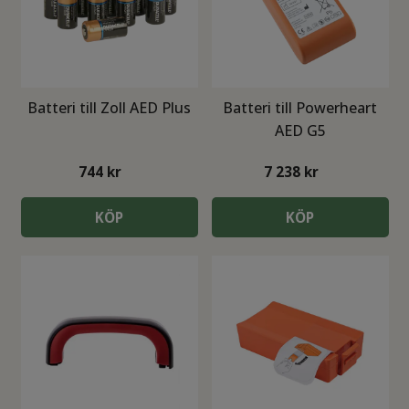
Batteri till Zoll AED Plus
Batteri till Powerheart
AED G5
744
kr
7 238
kr
KÖP
KÖP