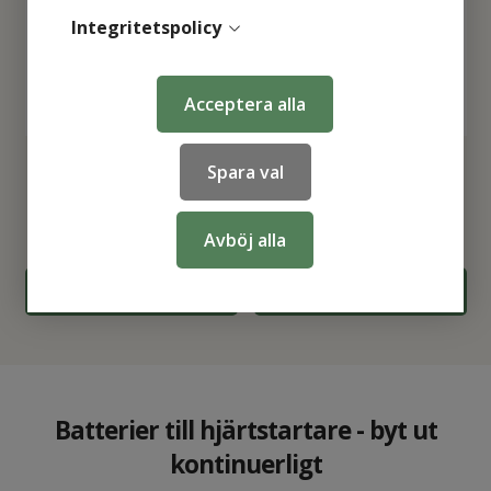
Integritetspolicy
Acceptera alla
Batteri till Powerheart G3
Batteri till Philips FR3
Spara val
7 113
kr
4 863
kr
Avböj alla
KÖP
KÖP
Batterier till hjärtstartare - byt ut
kontinuerligt