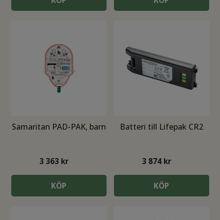
KÖP
KÖP
Samaritan PAD-PAK, barn
Batteri till Lifepak CR2
3 363
kr
3 874
kr
KÖP
KÖP