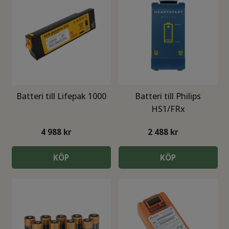
Batteri till Lifepak 1000
Batteri till Philips
HS1/FRx
4 988
kr
2 488
kr
KÖP
KÖP