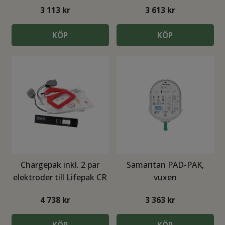
plus
3 113
kr
3 613
kr
KÖP
KÖP
Chargepak inkl. 2 par
Samaritan PAD-PAK,
elektroder till Lifepak CR
vuxen
plus
4 738
kr
3 363
kr