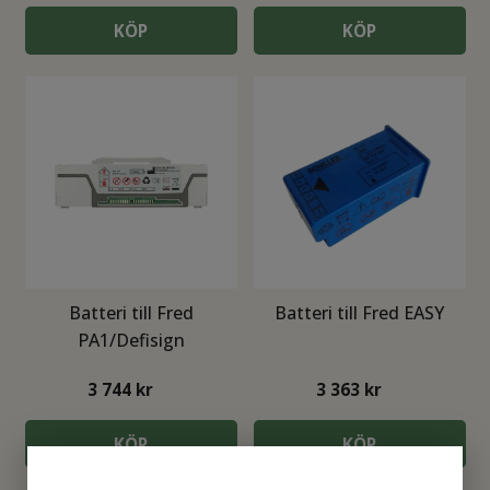
KÖP
KÖP
Batteri till Fred
Batteri till Fred EASY
PA1/Defisign
3 744
kr
3 363
kr
KÖP
KÖP