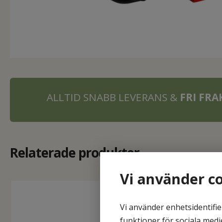
ALLTID SNABB LEVERANS &
FRI FR
Relaterade produkter
Vi använder c
Vi använder enhetsidentifie
funktioner för sociala medi