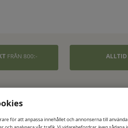
AKT
FRÅN 800:-
ALLTID
ookies
rare för att anpassa innehållet och annonserna till användar
er och analysera vår trafik. Vi vidarebefordrar även sådana 