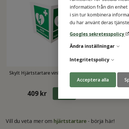
information från din enhet
i sin tur kombinera informa
du har använt deras tjänste
Googles sekretesspolicy
Ändra inställningar
Integritetspolicy
Skylt Hjärtstartare vinklad, dubbelsidig
Acceptera alla
Sp
409
kr
KÖP
Vill du veta mer om
hjärtstartare
- börja här!