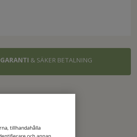
 GARANTI
& SÄKER BETALNING
na, tillhandahålla
identifierare och annan