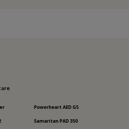
tare
er
Powerheart AED G5
2
Samaritan PAD 350