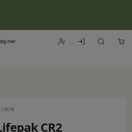
 dig mer
113676
Lifepak CR2